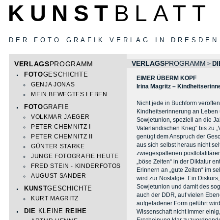
KUNST
BLATT
DER FOTO GRAFIK VERLAG IN DRESDEN
VERLAGS
PROGRAMM
VERLAGS
PROGRAMM
DI
>
FOTO
GESCHICHTE
EIMER ÜBERM KOPF
GENJA JONAS
Irina Magritz – Kindheitserin
MEIN BEWEGTES LEBEN
Nicht jede in Buchform veröffen
FOTO
GRAFIE
Kindheitserinnerung an Leben u
VOLKMAR JAEGER
Sowjetunion, speziell an die 
PETER CHEMNITZ I
Vaterländischen Krieg“ bis zu „
PETER CHEMNITZ II
genügt dem Anspruch der Gesch
aus sich selbst heraus nicht se
GÜNTER STARKE
zwiegespaltenen posttotalitäre
JUNGE FOTOGRAFIE HEUTE
„böse Zeiten“ in der Diktatur en
FRED STEIN - KINDERFOTOS
Erinnern an „gute Zeiten“ im s
AUGUST SANDER
wird zur Nostalgie. Ein Diskurs
Sowjetunion und damit des sog
KUNST
GESCHICHTE
auch der DDR, auf vielen Eben
KURT MAGRITZ
aufgeladener Form geführt wird.
DIE
KLEINE
REIHE
Wissenschaft nicht immer einig,