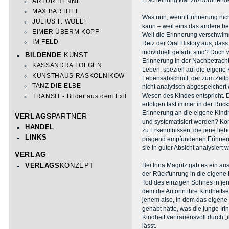
Erscheinung klar zuzuordnend
ARTUR HENNE
MAX BARTHEL
Was nun, wenn Erinnerung nicht 
JULIUS F. WOLLF
kann – weil eins das andere be
EIMER ÜBERM KOPF
Weil die Erinnerung verschwim
IM FELD
Reiz der Oral History aus, das
individuell gefärbt sind? Doch w
BILDENDE
KUNST
Erinnerung in der Nachbetrach
KASSANDRA FOLGEN
Leben, speziell auf die eigene 
KUNSTHAUS RASKOLNIKOW
Lebensabschnitt, der zum Zei
TANZ DIE ELBE
nicht analytisch abgespeichert 
Wesen des Kindes entspricht.
TRANSIT - Bilder aus dem Exil
erfolgen fast immer in der Rück
Erinnerung an die eigene Kindh
VERLAGS
PARTNER
und systematisiert werden? Ko
HANDEL
zu Erkenntnissen, die jene li
LINKS
prägend empfundenen Erinneru
sie in guter Absicht analysiert
VERLAG
VERLAGS
KONZEPT
Bei Irina Magritz gab es ein a
der Rückführung in die eigene K
Tod des einzigen Sohnes in jen
dem die Autorin ihre Kindheitse
jenem also, in dem das eigene 
gehabt hätte, was die junge Ir
Kindheit vertrauensvoll durch 
lässt.