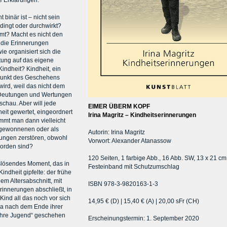
e Erklärungen.
binär ist – nicht sein
dingt oder durchwirkt?
mt? Macht es nicht den
s die Erinnerungen
ie organisiert sich die
tung auf das eigene
Kindheit? Kindheit, ein
tpunkt des Geschehens
wird, weil das nicht dem
 Deutungen und Wertungen
schau. Aber will jede
EIMER ÜBERM KOPF
eit gewertet, eingeordnert
Irina Magritz – Kindheitserinnerungen
mmt man dann vielleicht
ebgewonnenen oder als
Autorin: Irina Magritz
ngen zerstören, obwohl
Vorwort: Alexander Atanassow
 worden sind?
120 Seiten, 1 farbige Abb., 16 Abb. SW, 13 x 21 cm
uslösendes Moment, das in
Festeinband mit Schutzumschlag
indheit gipfelte: der frühe
em Altersabschnitt, mit
ISBN 978-3-9820163-1-3
rinnerungen abschließt, in
Kind all das noch vor sich
14,95 € (D) | 15,40 € (A) | 20,00 sFr (CH)
ina nach dem Ende ihrer
„ihre Jugend“ geschehen
Erscheinungstermin: 1. September 2020