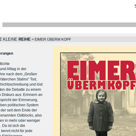
E
KLEINE
REIHE
>
EIMER ÜBERM KOPF
nerungen
tlichte
nd Alltag in der
Jahre nach dem „Großen
Väterchen Stalins“ Tod,
ichtsschreibung und löst
lten die Debatte zu einem
n Diskurs aus: Erinnern an
tspricht der Erinnerung,
elben politischen System
, der seit dem Ende der
enannten Ostblocks, also
en in mehr oder weniger
 Da ist sich die
 kennt nicht für jede